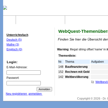
Home
Was sind WebQuests?
Aufbau von WebQuest
WebQuest-Themenübers
Unterrichtsfach
Finden Sie hier die Übersicht d
Deutsch (5)
Mathe (3)
Englisch (0)
Warning
: Illegal string offset 'name' in
Themenliste:
Login:
Nr.
Thema
Aufgaben
148
Baufinanzierung
E-Mail-Adresse:
152
Rechnen mit Geld
142
Weltbevölkerung
Passwort:
1)
Weltbevö
Neu registrieren
anmelden
Copyright © 2026 - Dr.