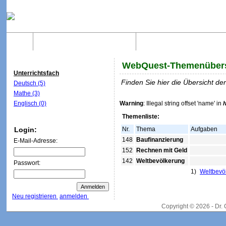
Home
Was sind WebQuests?
Aufbau von WebQuest
WebQuest-Themenübers
Unterrichtsfach
Finden Sie hier die Übersicht d
Deutsch (5)
Mathe (3)
Englisch (0)
Warning
: Illegal string offset 'name' in
Themenliste:
Login:
Nr.
Thema
Aufgaben
148
Baufinanzierung
E-Mail-Adresse:
152
Rechnen mit Geld
142
Weltbevölkerung
Passwort:
1)
Weltbevö
Neu registrieren
anmelden
Copyright © 2026 - Dr.