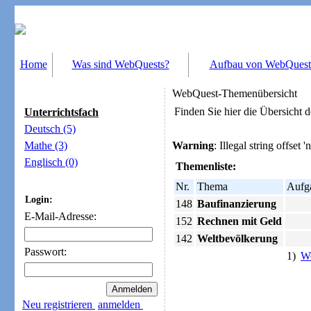
Home
Was sind WebQuests?
Aufbau von WebQuest
WebQuest-Themenübersicht
Finden Sie hier die Übersicht
Unterrichtsfach
Deutsch (5)
Mathe (3)
Warning
: Illegal string offset 
Englisch (0)
Themenliste:
Nr.
Thema
Aufg
Login:
148
Baufinanzierung
E-Mail-Adresse:
152
Rechnen mit Geld
142
Weltbevölkerung
Passwort:
1)
We
Neu registrieren
anmelden