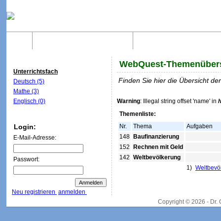
Home
Was sind WebQuests?
Aufbau von WebQuest
WebQuest-Themenübers
Unterrichtsfach
Finden Sie hier die Übersicht d
Deutsch (5)
Mathe (3)
Englisch (0)
Warning
: Illegal string offset 'name' in
Themenliste:
Login:
Nr.
Thema
Aufgaben
148
Baufinanzierung
E-Mail-Adresse:
152
Rechnen mit Geld
142
Weltbevölkerung
Passwort:
1)
Weltbevö
Neu registrieren
anmelden
Copyright © 2026 - Dr.