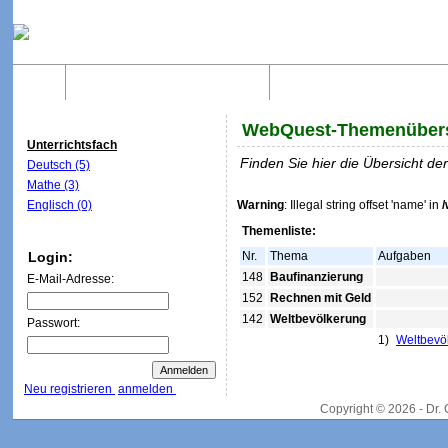
Home
Was sind WebQuests?
Aufbau von WebQuest
WebQuest-Themenübers
Unterrichtsfach
Finden Sie hier die Übersicht d
Deutsch (5)
Mathe (3)
Englisch (0)
Warning
: Illegal string offset 'name' in
Themenliste:
Login:
Nr.
Thema
Aufgaben
148
Baufinanzierung
E-Mail-Adresse:
152
Rechnen mit Geld
142
Weltbevölkerung
Passwort:
1)
Weltbevö
Neu registrieren
anmelden
Copyright © 2026 - Dr.