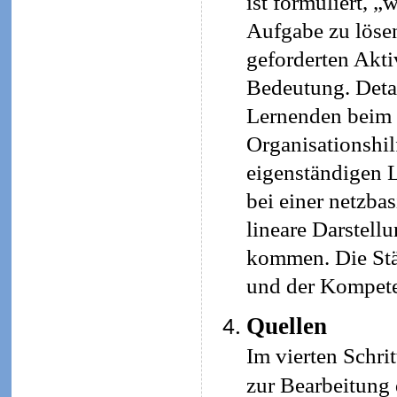
ist formuliert, „
Aufgabe zu lösen
geforderten Aktiv
Bedeutung. Detai
Lernenden beim 
Organisationshil
eigenständigen L
bei einer netzba
lineare Darstell
kommen. Die Stär
und der Kompete
Quellen
Im vierten Schri
zur Bearbeitung 