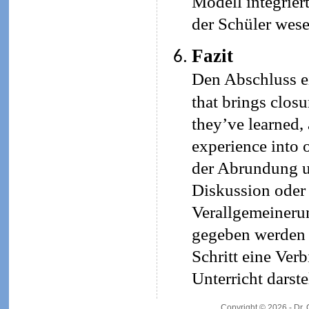
Modell integrier
der Schüler wese
Fazit
Den Abschluss ei
that brings closu
they’ve learned,
experience into 
der Abrundung un
Diskussion oder
Verallgemeineru
gegeben werden (
Schritt eine Ve
Unterricht darste
Copyright © 2026 - Dr.