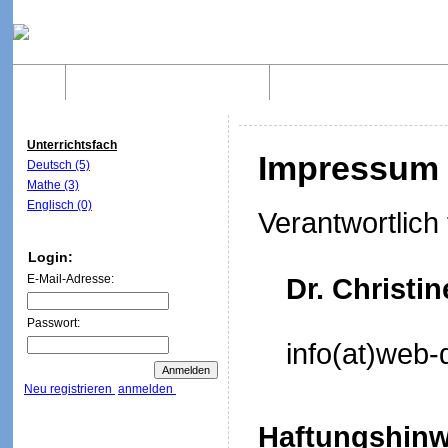
Home
Was sind WebQuests?
Aufbau von WebQuest
Unterrichtsfach
Impressum
Deutsch (5)
Mathe (3)
Englisch (0)
Verantwortlich 
Login:
E-Mail-Adresse:
Dr. Christi
Passwort:
info(at)web-
Neu registrieren
anmelden
Haftungshinw