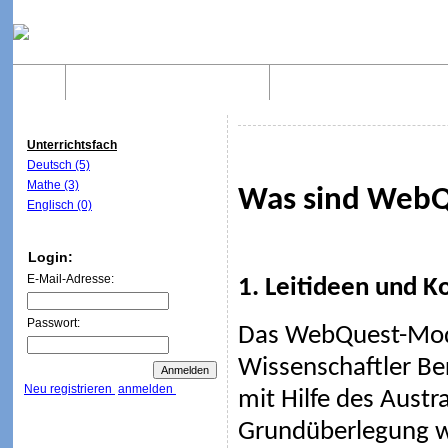
Home
Was sind WebQuests?
Aufbau von WebQuest
Unterrichtsfach
Deutsch (5)
Mathe (3)
Was sind WebQ
Englisch (0)
Login:
E-Mail-Adresse:
1. Leitideen und K
Passwort:
Das WebQuest-Mod
Wissenschaftler Be
Neu registrieren
anmelden
mit Hilfe des Austr
Grundüberlegung wa