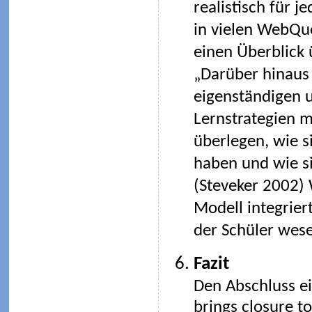
realistisch für 
in vielen WebQue
einen Überblick 
„Darüber hinaus 
eigenständigen u
Lernstrategien mö
überlegen, wie s
haben und wie si
(Steveker 2002)
Modell integrier
der Schüler wese
Fazit
Den Abschluss ei
brings closure t