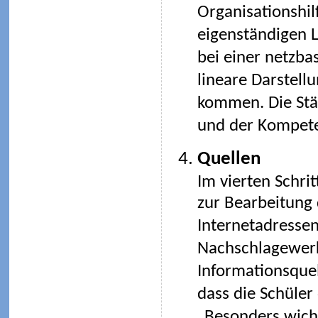
Organisationshil
eigenständigen L
bei einer netzba
lineare Darstell
kommen. Die Stär
und der Kompete
Quellen
Im vierten Schri
zur Bearbeitung 
Internetadressen
Nachschlagewerk
Informationsquel
dass die Schüler
„Besonders wicht