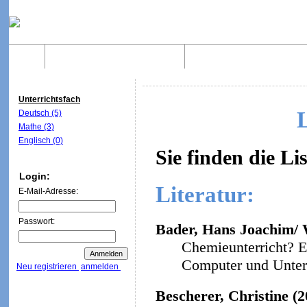
Home
Was sind WebQuests?
Aufbau von WebQuest
Unterrichtsfach
Deutsch (5)
Mathe (3)
Englisch (0)
Sie finden die Li
Login:
Literatur:
E-Mail-Adresse:
Passwort:
Bader, Hans Joachim/ W
Chemieunterricht? E
Computer und Unterri
Neu registrieren
anmelden
Bescherer, Christine (