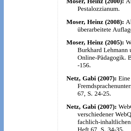
Moser, Heinz (2000):
A
Pestalozzianum.
Moser, Heinz (2008):
A
überarbeitete Aufla
Moser, Heinz (2005):
W
Burkhard Lehmann u
Online-Pädagogik. B
-156.
Netz, Gabi (2007):
Eine
Fremdsprachenunterr
67, S. 24-25.
Netz, Gabi (2007):
WebQ
verschiedener WebQu
fachlich-inhaltliche
Heft 67, S. 34-35.