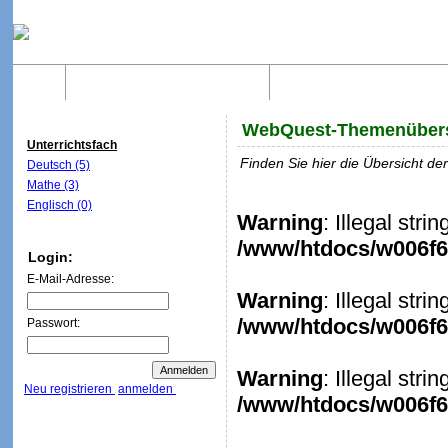
Home
Was sind WebQuests?
Aufbau von WebQuest
WebQuest-Themenübers
Unterrichtsfach
Finden Sie hier die Übersicht d
Deutsch (5)
Mathe (3)
Englisch (0)
Warning
: Illegal stri
/www/htdocs/w006f6c
Login:
E-Mail-Adresse:
Warning
: Illegal stri
/www/htdocs/w006f6c
Passwort:
Warning
: Illegal stri
Neu registrieren
anmelden
/www/htdocs/w006f6c