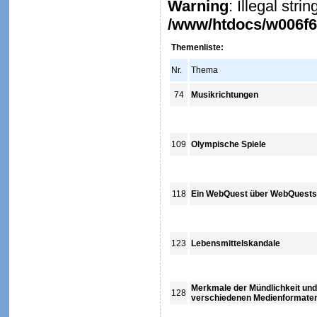
Warning
: Illegal stri
/www/htdocs/w006f6c
Themenliste:
Nr.
Thema
74
Musikrichtungen
109
Olympische Spiele
118
Ein WebQuest über WebQuests
123
Lebensmittelskandale
Merkmale der Mündlichkeit und S
128
verschiedenen Medienformate