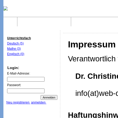
Home
Was sind WebQuests?
Aufbau von WebQuest
Unterrichtsfach
Impressum
Deutsch (5)
Mathe (3)
Englisch (0)
Verantwortlich 
Login:
E-Mail-Adresse:
Dr. Christi
Passwort:
info(at)web-
Neu registrieren
anmelden
Haftungshinw