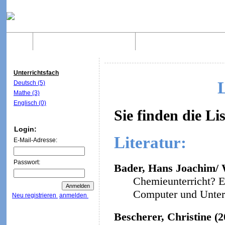
Home
Was sind WebQuests?
Aufbau von WebQuest
Unterrichtsfach
Deutsch (5)
Mathe (3)
Englisch (0)
Sie finden die Li
Login:
Literatur:
E-Mail-Adresse:
Passwort:
Bader, Hans Joachim/ W
Chemieunterricht? E
Computer und Unterri
Neu registrieren
anmelden
Bescherer, Christine (