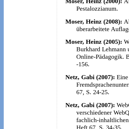
Moser, Heinz (2000):
A
Pestalozzianum.
Moser, Heinz (2008):
A
überarbeitete Aufla
Moser, Heinz (2005):
W
Burkhard Lehmann u
Online-Pädagogik. B
-156.
Netz, Gabi (2007):
Eine
Fremdsprachenunterr
67, S. 24-25.
Netz, Gabi (2007):
WebQ
verschiedener WebQu
fachlich-inhaltliche
Heft 67, S. 34-35.