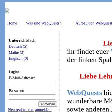
Home
Was sind WebQuests?
Aufbau von WebQuest
Unterrichtsfach
Li
Deutsch (5)
ihr findet euer
Mathe (3)
der linken Spal
Englisch (0)
Login:
Liebe Leh
E-Mail-Adresse:
WebQuests
bie
Passwort:
wunderbare Mög
sowie anderen 
Neu registrieren
anmelden