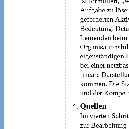
ist formuliert, „
Aufgabe zu lösen
geforderten Aktiv
Bedeutung. Detai
Lernenden beim 
Organisationshil
eigenständigen L
bei einer netzba
lineare Darstell
kommen. Die Stär
und der Kompete
Quellen
Im vierten Schri
zur Bearbeitung 