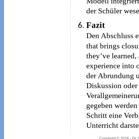
Modell integrier
der Schüler wese
Fazit
Den Abschluss ei
that brings closu
they’ve learned,
experience into 
der Abrundung un
Diskussion oder
Verallgemeineru
gegeben werden (
Schritt eine Ve
Unterricht darste
Copyright © 2026 - Dr.