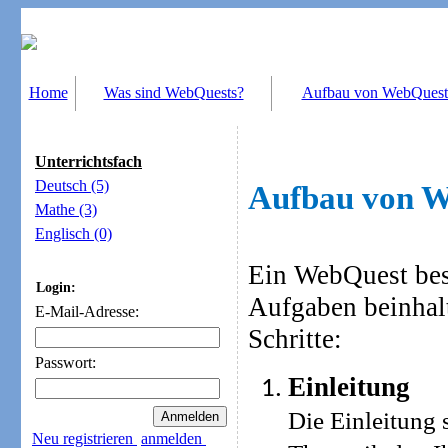
Home
Was sind WebQuests?
Aufbau von WebQuest
Unterrichtsfach
Deutsch (5)
Aufbau von W
Mathe (3)
Englisch (0)
Ein WebQuest beste
Login:
Aufgaben beinhal
E-Mail-Adresse:
Schritte:
Passwort:
Einleitung
Die Einleitung s
Neu registrieren
anmelden