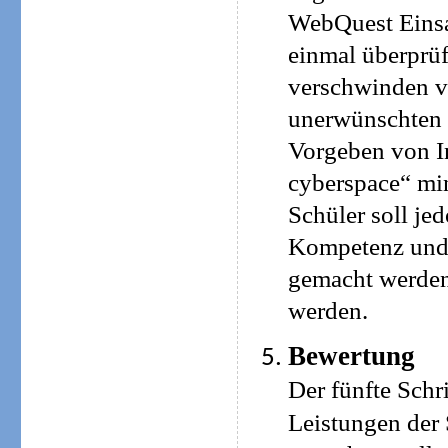
WebQuest Einsat
einmal überprü
verschwinden vi
unerwünschten S
Vorgeben von Int
cyberspace“ min
Schüler soll je
Kompetenz und 
gemacht werden
werden.
Bewertung
Der fünfte Schr
Leistungen der 