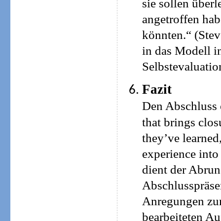
sie sollen über
angetroffen hab
könnten.“ (Ste
in das Modell i
Selbstevaluatio
Fazit
Den Abschluss e
that brings clos
they’ve learned
experience into
dient der Abrun
Abschlusspräse
Anregungen zur
bearbeiteten A