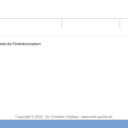
Aufbau von WebQuests
Links und Materialien
artet die Förderkonzeption!
Copyright © 2026 - Dr. Christine Trepkau - www.web-quests.de