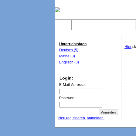
Home
Was sind WebQuests?
Unterrichtsfach
Hier
st
Deutsch (5)
Mathe (3)
Englisch (0)
Login:
E-Mail-Adresse:
Passwort:
Neu registrieren
anmelden