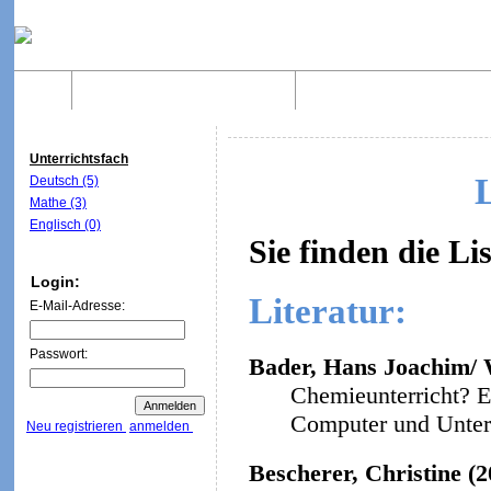
Home
Was sind WebQuests?
Aufbau von WebQuest
Unterrichtsfach
Deutsch (5)
Mathe (3)
Englisch (0)
Sie finden die Li
Login:
Literatur:
E-Mail-Adresse:
Passwort:
Bader, Hans Joachim/ W
Chemieunterricht? E
Computer und Unterri
Neu registrieren
anmelden
Bescherer, Christine (