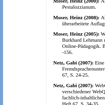
Moser, Heinz (2000):
A
Pestalozzianum.
Moser, Heinz (2008):
A
überarbeitete Aufla
Moser, Heinz (2005):
W
Burkhard Lehmann u
Online-Pädagogik. B
-156.
Netz, Gabi (2007):
Eine
Fremdsprachenunterr
67, S. 24-25.
Netz, Gabi (2007):
WebQ
verschiedener WebQu
fachlich-inhaltliche
Heft 67, S. 34-35.