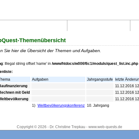
Aufbau von WebQuests
Links und Materialien
Quest-Themenübersicht
n Sie hier die Übersicht der Themen und Aufgaben.
ng
: Illegal string offset 'name' in
/www/htdocs/w006f6c1/moduls/quest_list.inc.php
nliste:
Thema
Aufgaben
Jahrgangsstufe
letzte Änderu
Baufinanzierung
11.12.2016 12
Rechnen mit Geld
11.12.2016 12
Weltbevölkerung
11.12.2016 12
1)
Weltbevölkerungskonferenz
10. Jahrgang
Copyright © 2026 - Dr. Christine Trepkau - www.web-quests.de