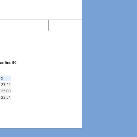
Aktiv lesen im Web!
Impressum
on line
90
ng
:27:44
:35:00
:22:54