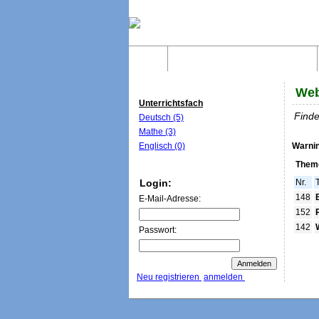
Home
Was sind WebQuests?
Web
Unterrichtsfach
Finde
Deutsch (5)
Mathe (3)
Englisch (0)
Warni
Theme
Login:
Nr.
148
E-Mail-Adresse:
152
142
Passwort:
Neu registrieren
anmelden