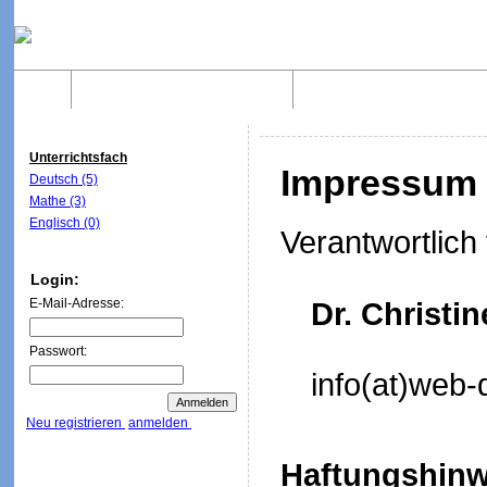
Home
Was sind WebQuests?
Aufbau von WebQuest
Unterrichtsfach
Impressum
Deutsch (5)
Mathe (3)
Englisch (0)
Verantwortlich 
Login:
E-Mail-Adresse:
Dr. Christi
Passwort:
info(at)web-
Neu registrieren
anmelden
Haftungshinw