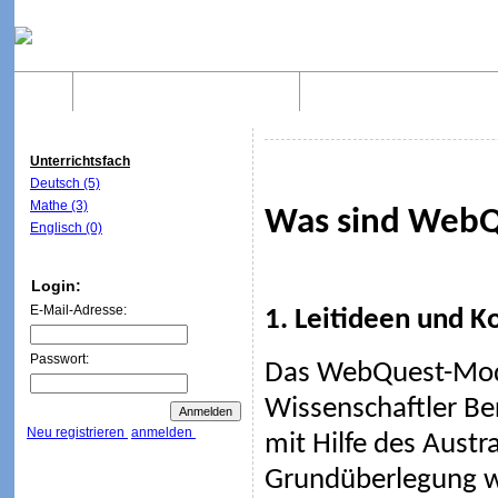
Home
Was sind WebQuests?
Aufbau von WebQuest
Unterrichtsfach
Deutsch (5)
Mathe (3)
Was sind WebQ
Englisch (0)
Login:
E-Mail-Adresse:
1. Leitideen und K
Passwort:
Das WebQuest-Mod
Wissenschaftler Be
Neu registrieren
anmelden
mit Hilfe des Austr
Grundüberlegung wa