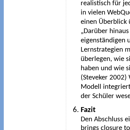
realistisch für 
in vielen WebQue
einen Überblick 
„Darüber hinaus 
eigenständigen u
Lernstrategien mö
überlegen, wie s
haben und wie si
(Steveker 2002)
Modell integrier
der Schüler wese
Fazit
Den Abschluss ei
brings closure t