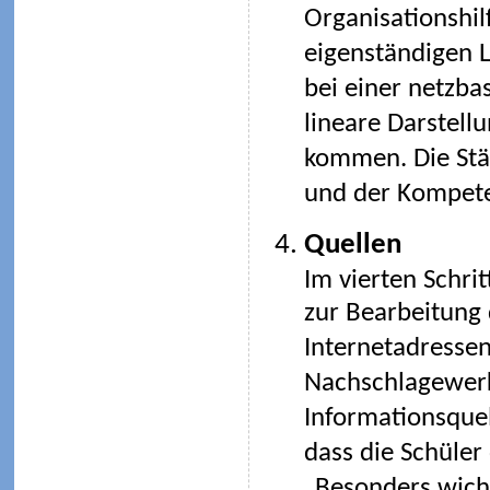
Organisationshil
eigenständigen L
bei einer netzba
lineare Darstell
kommen. Die Stär
und der Kompete
Quellen
Im vierten Schri
zur Bearbeitung 
Internetadressen
Nachschlagewerk
Informationsquel
dass die Schüler
„Besonders wicht