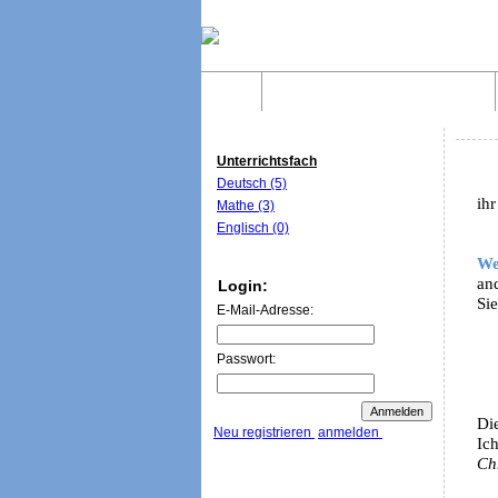
Home
Was sind WebQuests?
Unterrichtsfach
Deutsch (5)
ihr
Mathe (3)
Englisch (0)
We
an
Login:
Sie
E-Mail-Adresse:
Passwort:
Die
Neu registrieren
anmelden
Ic
Ch