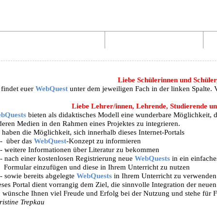
Aufbau von WebQuests
Links und Materialien
Liebe Schülerinnen und Schüler
 findet euer
WebQuest
unter dem jeweiligen Fach in der linken Spalte.
Liebe Lehrer/innen, Lehrende, Studierende und
bQuests
bieten als didaktisches Modell eine wunderbare Möglichkeit, 
deren Medien in den Rahmen eines Projektes zu integrieren.
 haben die Möglichkeit, sich innerhalb dieses Internet-Portals
-
über das
WebQuest
-Konzept zu informieren
- weitere Informationen über Literatur zu bekommen
- nach einer kostenlosen Registrierung neue
WebQuests
in ein einfache
Formular einzufügen und diese in Ihrem Unterricht zu nutzen
- sowie bereits abgelegte
WebQuests
in Ihrem Unterricht zu verwenden
ses Portal dient vorrangig dem Ziel, die sinnvolle Integration der neue
h wünsche Ihnen viel Freude und Erfolg bei der Nutzung und stehe für 
ristine Trepkau