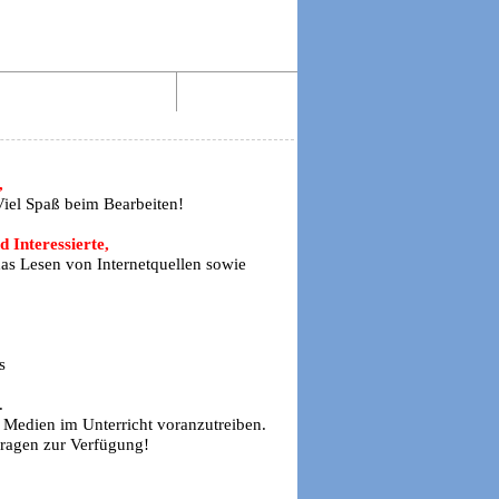
Aktiv lesen im Web!
Impressum
,
 Viel Spaß beim Bearbeiten!
 Interessierte,
das Lesen von Internetquellen sowie
s
.
n Medien im Unterricht voranzutreiben.
Fragen zur Verfügung!