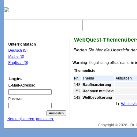
Home
Was sind WebQuests?
Aufbau von WebQuest
WebQuest-Themenübers
Unterrichtsfach
Finden Sie hier die Übersicht d
Deutsch (5)
Mathe (3)
Englisch (0)
Warning
: Illegal string offset 'name' in
Themenliste:
Login:
Nr.
Thema
Aufgaben
148
Baufinanzierung
E-Mail-Adresse:
152
Rechnen mit Geld
142
Weltbevölkerung
Passwort:
1)
Weltbevö
Neu registrieren
anmelden
Copyright © 2026 - Dr.