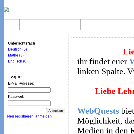
Home
Was sind WebQuests?
Aufbau von WebQuest
Unterrichtsfach
Li
Deutsch (5)
Mathe (3)
ihr findet euer
Englisch (0)
linken Spalte. 
Login:
E-Mail-Adresse:
Liebe Lehr
Passwort:
WebQuests
biet
Neu registrieren
anmelden
Möglichkeit, da
Medien in den R