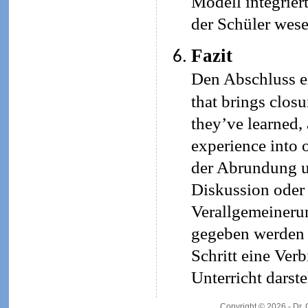
Modell integrier
der Schüler wese
Fazit
Den Abschluss ei
that brings closu
they’ve learned,
experience into 
der Abrundung un
Diskussion oder
Verallgemeineru
gegeben werden (
Schritt eine Ve
Unterricht darste
Copyright © 2026 - Dr.