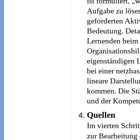
ist formuliert, „
Aufgabe zu lösen
geforderten Aktiv
Bedeutung. Detai
Lernenden beim 
Organisationshil
eigenständigen L
bei einer netzba
lineare Darstell
kommen. Die Stär
und der Kompete
Quellen
Im vierten Schri
zur Bearbeitung 