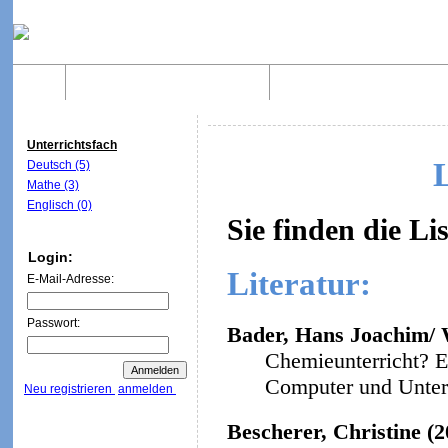
Home
Was sind WebQuests?
Aufbau von WebQuest
Unterrichtsfach
Deutsch (5)
Mathe (3)
Englisch (0)
Sie finden die Li
Login:
Literatur:
E-Mail-Adresse:
Passwort:
Bader, Hans Joachim/ W
Chemieunterricht? E
Computer und Unterri
Neu registrieren
anmelden
Bescherer, Christine (