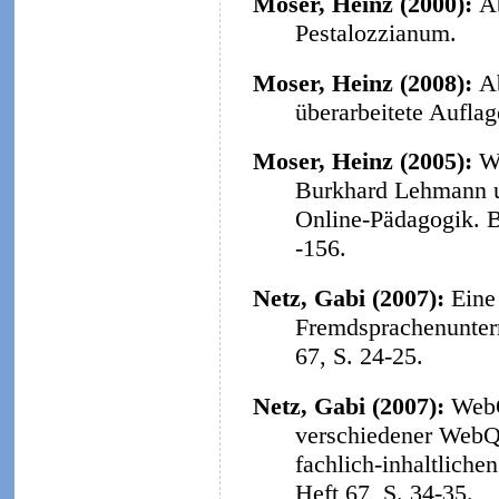
Moser, Heinz (2000):
A
Pestalozzianum.
Moser, Heinz (2008):
A
überarbeitete Aufla
Moser, Heinz (2005):
W
Burkhard Lehmann u
Online-Pädagogik. B
-156.
Netz, Gabi (2007):
Eine
Fremdsprachenunterr
67, S. 24-25.
Netz, Gabi (2007):
WebQ
verschiedener WebQu
fachlich-inhaltliche
Heft 67, S. 34-35.