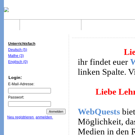
Home
Was sind WebQuests?
Aufbau von WebQuest
Unterrichtsfach
Li
Deutsch (5)
Mathe (3)
ihr findet euer
Englisch (0)
linken Spalte. 
Login:
E-Mail-Adresse:
Liebe Lehr
Passwort:
WebQuests
biet
Neu registrieren
anmelden
Möglichkeit, da
Medien in den R