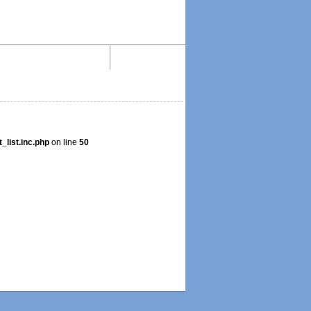
Aktiv lesen im Web!
Impressum
list.inc.php
on line
50