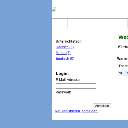
Home
Was sind WebQuests?
Web
Unterrichtsfach
Finde
Deutsch (5)
Mathe (3)
Englisch (0)
Warni
Theme
Login:
Nr.
T
E-Mail-Adresse:
Passwort:
Neu registrieren
anmelden