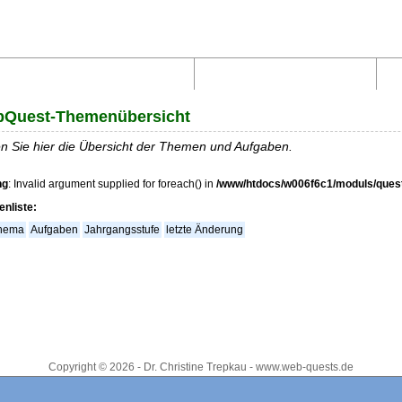
Aufbau von WebQuests
Links und Materialien
Quest-Themenübersicht
n Sie hier die Übersicht der Themen und Aufgaben.
ng
: Invalid argument supplied for foreach() in
/www/htdocs/w006f6c1/moduls/quest_
nliste:
hema
Aufgaben
Jahrgangsstufe
letzte Änderung
Copyright © 2026 - Dr. Christine Trepkau - www.web-quests.de