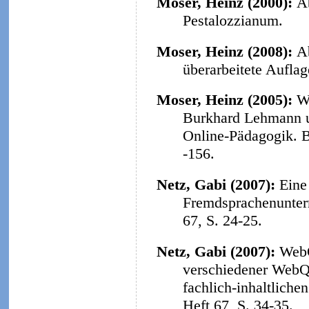
Moser, Heinz (2000):
A
Pestalozzianum.
Moser, Heinz (2008):
A
überarbeitete Aufla
Moser, Heinz (2005):
W
Burkhard Lehmann u
Online-Pädagogik. B
-156.
Netz, Gabi (2007):
Eine
Fremdsprachenunterr
67, S. 24-25.
Netz, Gabi (2007):
WebQ
verschiedener WebQu
fachlich-inhaltliche
Heft 67, S. 34-35.