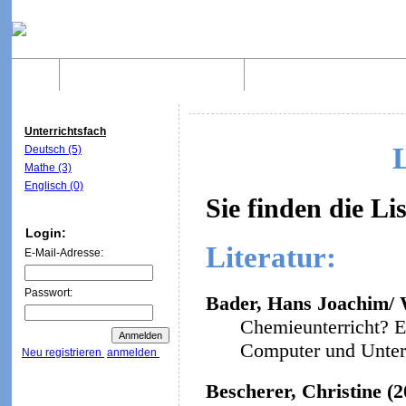
Home
Was sind WebQuests?
Aufbau von WebQuest
Unterrichtsfach
Deutsch (5)
Mathe (3)
Englisch (0)
Sie finden die Li
Login:
Literatur:
E-Mail-Adresse:
Passwort:
Bader, Hans Joachim/ W
Chemieunterricht? E
Computer und Unterri
Neu registrieren
anmelden
Bescherer, Christine (