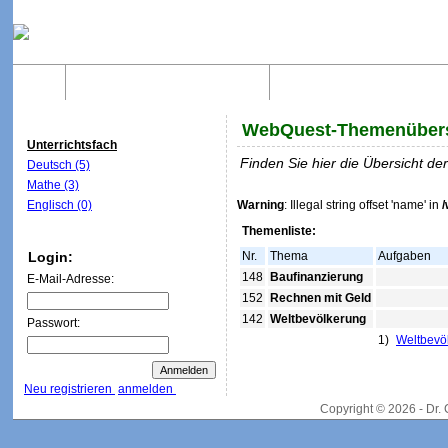
Home
Was sind WebQuests?
Aufbau von WebQuest
WebQuest-Themenübers
Unterrichtsfach
Finden Sie hier die Übersicht d
Deutsch (5)
Mathe (3)
Englisch (0)
Warning
: Illegal string offset 'name' in
Themenliste:
Login:
Nr.
Thema
Aufgaben
148
Baufinanzierung
E-Mail-Adresse:
152
Rechnen mit Geld
142
Weltbevölkerung
Passwort:
1)
Weltbevö
Neu registrieren
anmelden
Copyright © 2026 - Dr.