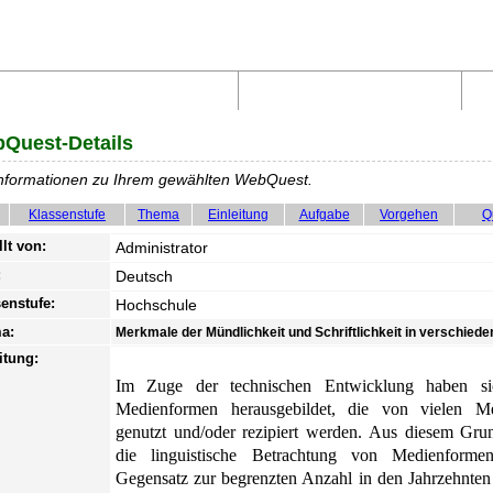
Aufbau von WebQuests
Links und Materialien
Quest-Details
Informationen zu Ihrem gewählten WebQuest.
Klassenstufe
Thema
Einleitung
Aufgabe
Vorgehen
Q
llt von:
Administrator
:
Deutsch
enstufe:
Hochschule
a:
Merkmale der Mündlichkeit und Schriftlichkeit in verschie
itung:
Im Zuge der technischen Entwicklung haben si
Medienformen herausgebildet, die von vielen M
genutzt und/oder rezipiert werden. Aus diesem Gru
die linguistische Betrachtung von Medienform
Gegensatz zur begrenzten Anzahl in den Jahrzehnte