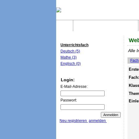
Home
Was sind WebQuests?
Web
Unterrichtsfach
Alle 
Deutsch (5)
Mathe (3)
Fach
Englisch (0)
Erste
Fach
Login:
Klass
E-Mail-Adresse:
Them
Passwort:
Einle
Neu registrieren
anmelden