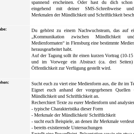
spannend erscheinen. Oder hast du dich schon
eingehend mit deiner SMS-Schreibweise und
Merkmalen der Mündlichkeit und Schriftlichkeit besch
abe:
Du gehörst zu einem Nachwuchsteam, das auf ei
„Kommunikation zwischen Mündlichkeit und 
Medienformaten“ in Flensburg eine bestimmte Medienf
herausgearbeitet habt.
Auf der Tagung sollt ihr einen kurzen Vortrag (10-15
und im Vorwege ein Abstract (ca. drei Seiten) 
Öffentlichkeit zur Verfügung gestellt wird.
ehen:
Sucht euch zu viert eine Medienform aus, die ihr im T
Eignet euch anhand der vorgegebenen Quellen G
Mündlichkeit und Schriftlichkeit an.
Recherchiert Texte zu eurer Medienform und analysier
- typische Charakteristika dieser Form
- Merkmale der Mündlichkeit/ Schriftlichkeit
- sucht euch Beispiele, an denen ihr Merkmale verdeu
- bereits existierende Untersuchungen
Erstellt eine PowerPoint- Präsentation sowie ein etwa d