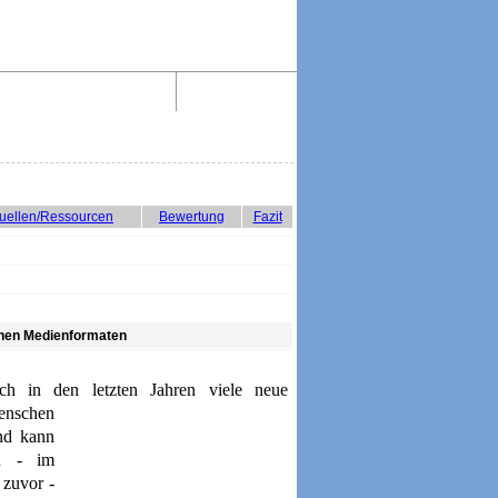
Aktiv lesen im Web!
Impressum
uellen/Ressourcen
Bewertung
Fazit
denen Medienformaten
ch in den letzten Ja
hren viele neue
enschen
nd kann
en
-
im
n zuvor
-